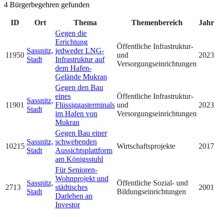
4 Bürgerbegehren gefunden
ID
Ort
Thema
Themenbereich
Jahr
Gegen die
Errichtung
Öffentliche Infrastruktur-
Sassnitz,
jedweder LNG-
11950
und
2023
Stadt
Infrastruktur auf
Versorgungseinrichtungen
dem Hafen-
Gelände Mukran
Gegen den Bau
eines
Öffentliche Infrastruktur-
Sassnitz,
11901
Flüssiggasterminals
und
2023
Stadt
im Hafen von
Versorgungseinrichtungen
Mukran
Gegen Bau einer
Sassnitz,
schwebenden
10215
Wirtschaftsprojekte
2017
Stadt
Aussichtsplattform
am Königsstuhl
Für Senioren-
Wohnprojekt und
Sassnitz,
Öffentliche Sozial- und
2713
städtisches
2001
Stadt
Bildungseinrichtungen
Darlehen an
Investor