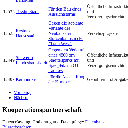
Landkreis
Öffentliche Infrastrukt
Für den Bau eines
12535
Tessin, Stadt
und
Aussichtsturms
Versorgungseinrichtu
Gegen die geplante
Variante des
Rostock,
12523
Neubaus der
Verkehrsprojekte
Hansestadt
Straßenbahnstrecke
"Tram West"
Gegen den Verkauf
eines 4800 qm
Öffentliche Infrastrukt
Schwerin,
12449
Stadtteilparks mit
und
Landeshauptstadt
Spielplatz im OT
Versorgungseinrichtu
Lankow
Für die Abschaffung
12407
Kamminke
Gebühren und Abgab
der Kurtaxe
Vorherige
Nächste
Kooperationspartnerschaft
Datenerfassung, Codierung und Datenpflege:
Datenbank
Bürgerbegehren
,