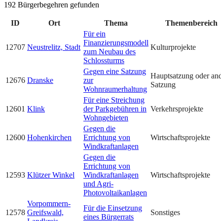
192 Bürgerbegehren gefunden
ID
Ort
Thema
Themenbereich
Für ein
Finanzierungsmodell
12707
Neustrelitz, Stadt
Kulturprojekte
zum Neubau des
Schlossturms
Gegen eine Satzung
Hauptsatzung oder an
12676
Dranske
zur
Satzung
Wohnraumerhaltung
Für eine Streichung
12601
Klink
der Parkgebühren in
Verkehrsprojekte
Wohngebieten
Gegen die
12600
Hohenkirchen
Errichtung von
Wirtschaftsprojekte
Windkraftanlagen
Gegen die
Errichtung von
12593
Klützer Winkel
Windkraftanlagen
Wirtschaftsprojekte
und Agri-
Photovoltaikanlagen
Vorpommern-
Für die Einsetzung
12578
Greifswald,
Sonstiges
eines Bürgerrats